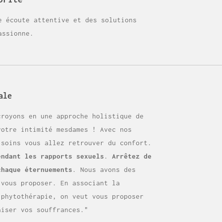
e écoute attentive et des solutions
assionne.
ale
croyons en une approche holistique de
votre intimité mesdames ! Avec nos
 soins vous allez retrouver du confort.
endant les rapports sexuels
.
Arrêtez de
chaque éternuements
. Nous avons des
 vous proposer. En associant la
 phytothérapie, on veut vous proposer
aiser vos souffrances."